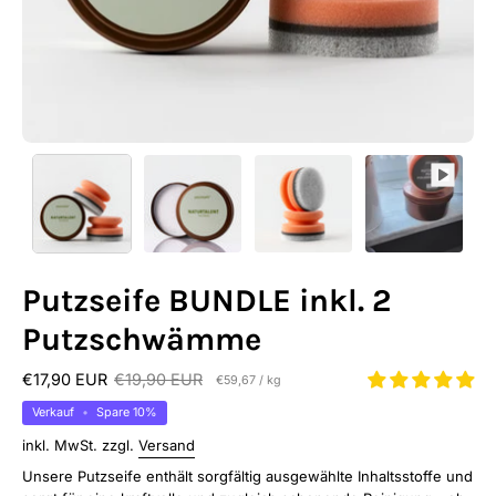
Putzseife BUNDLE inkl. 2
Putzschwämme
€17,90 EUR
€19,90 EUR
Stückpreis
pro
€59,67
/
kg
Verkauf
•
Spare
10%
inkl. MwSt. zzgl.
Versand
Unsere Putzseife enthält sorgfältig ausgewählte Inhaltsstoffe und